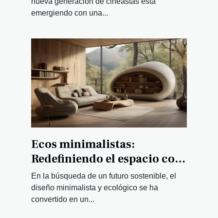
nueva generación de cineastas está
emergiendo con una...
Ecos minimalistas:
Redefiniendo el espacio con
diseño sostenible
En la búsqueda de un futuro sostenible, el
diseño minimalista y ecológico se ha
convertido en un...